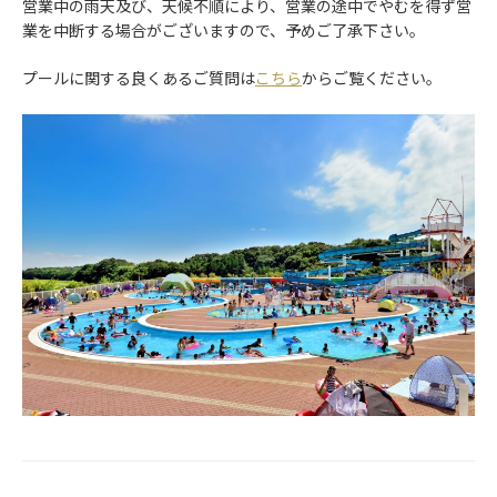
営業中の雨天及び、天候不順により、営業の途中でやむを得ず営
レストラン・お食事
業を中断する場合がございますので、予めご了承下さい。
宴会場・会議室
プールに関する良くあるご質問は
こちら
からご覧ください。
スポーツ&レクリエーション
テニスコート
ゴルフ練習場
ホテルレイクサイドつくば
ホテル案内・アクセス
よくあるご質問
サイトマップ
お問い合わせ
個人情報保護方針