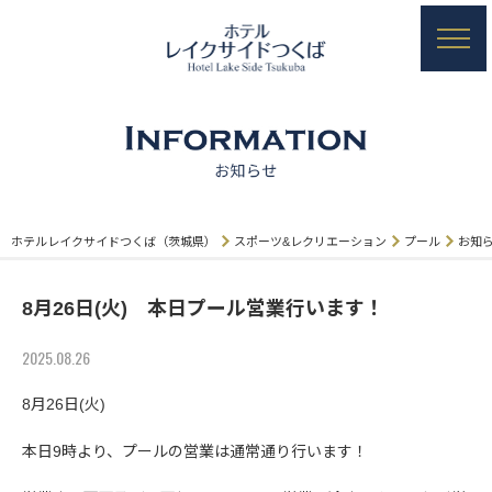
JP
EN
ホテルレイクサイドつくば（茨城県）
スポーツ&レクリエーション
プール
お知
研修施設
8月26日(火) 本日プール営業行います！
研修事例
ご予約の流れ
2025.08.26
8月26日(火)
ゲストルーム
本日9時より、プールの営業は通常通り行います！
天然温泉