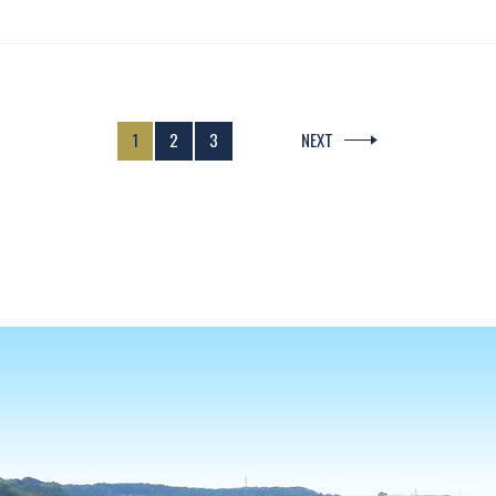
1
2
3
NEXT